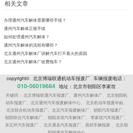
相关文章
办理通州汽车解体需要哪些手续？
通州汽车解体正规手续
如何处理通州汽车解体？
通州汽车解体的流程有哪些？
北京通州汽车解体厂讲解汽车打不着火的原因
北京通州汽车解体厂收费拖车？
copyright© 北京博瑞联通机动车报废厂 车辆报废电话：
010-56019684
地址：北京市朝阳区李家坟
关键词： 北京博瑞联通汽车报废厂、通州汽车解体厂、北京朝阳机
动车报废厂、北京通州汽车报废解体中心、 北京机动车报废补贴、
北京联合机动车报废厂、北京汽车报废解体厂、朝阳汽车报废厂、
朝阳联合汽车解体厂 、朝阳东坝汽车解体厂、 李家坟汽车报废厂、
东五环汽车报废厂 、北京通县汽车报废厂、燕郊车辆报废 、北京朝
阳报废汽车解体中心