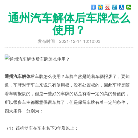
通州汽车解体后车牌怎么
使用？
发布时间：2021-12-14 10:10:03
通州汽车解体
后车牌怎么使用？车牌当然是随着车辆报废了，要知
道，车牌对于车主来说只有使用权，没有处置权的，因此车牌是随
着车辆报废的，但是一些好的车牌的话是有着一定的高的价值的，
所以很多车主都愿意保留车牌了，但是保留车牌有着一定的条件，
四大条件，分别为：
（1）该机动车在车主名下3年及以上；