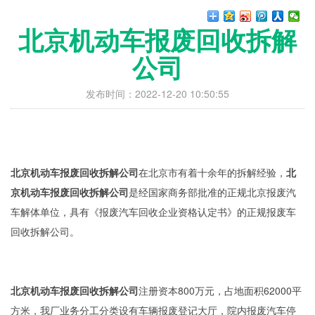
北京机动车报废回收拆解
公司
发布时间：2022-12-20 10:50:55
北京机动车报废回收拆解公司
在北京市有着十余年的拆解经验，
北
京机动车报废回收拆解公司
是经国家商务部批准的正规北京报废汽
车解体单位，具有《报废汽车回收企业资格认定书》的正规报废车
回收拆解公司。
北京机动车报废回收拆解公司
注册资本800万元，占地面积62000平
方米，我厂业务分工分类设有车辆报废登记大厅，院内报废汽车停