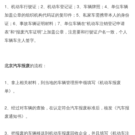
1、机动车行驶证；2、机动车登记证；3、车辆牌照；4、单位车辆
加盖公章的组织机构代码证的复印件；5、私家车需携带本人的身份
证；6、事故车辆证明材料；7、单位车辆在“机动车注销登记申请
表”和“报废汽车证明”上加盖公章，注意要和行驶证户名一致，个人
车辆车主人签字。
北京汽车报废
的流程：
1、拿上相关材料，到当地的车辆管理所申领填写《机动车报废
单》。
2、经过对车辆的查验，在认定符合汽车报废标准后，核发《汽车报
废通知书》。
3、把报废的车辆移送到机动车报废回收企业，并且填写《机动车注