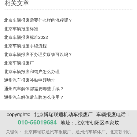
相关文章
北京车辆报废需要什么样的流程呢？
北京车辆报废标准
北京车辆报废标准2022
北京车辆报废手续流程
北京车辆报废不办理卖废铁可以吗？
北京车辆报废厂
北京车辆报废和销户怎么办理
通州汽车报废补贴申领地址
通州汽车解体都需要哪些手续？
通州汽车解体后车牌怎么使用？
copyright© 北京博瑞联通机动车报废厂 车辆报废电话：
010-56019684
地址：北京市朝阳区李家坟
关键词： 北京博瑞联通汽车报废厂、通州汽车解体厂、北京朝阳机