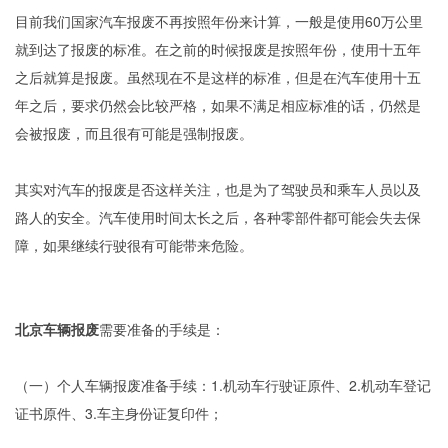
目前我们国家汽车报废不再按照年份来计算，一般是使用60万公里
就到达了报废的标准。在之前的时候报废是按照年份，使用十五年
之后就算是报废。虽然现在不是这样的标准，但是在汽车使用十五
年之后，要求仍然会比较严格，如果不满足相应标准的话，仍然是
会被报废，而且很有可能是强制报废。
其实对汽车的报废是否这样关注，也是为了驾驶员和乘车人员以及
路人的安全。汽车使用时间太长之后，各种零部件都可能会失去保
障，如果继续行驶很有可能带来危险。
北京车辆报废
需要准备的手续是：
（一）个人车辆报废准备手续：1.机动车行驶证原件、2.机动车登记
证书原件、3.车主身份证复印件；