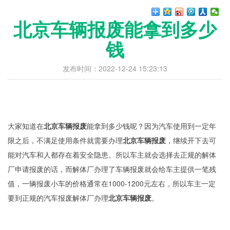
北京车辆报废能拿到多少
钱
发布时间：2022-12-24 15:23:13
大家知道在
北京车辆报废
能拿到多少钱呢？因为汽车使用到一定年
限之后，不满足使用条件就需要办理
北京车辆报废
，继续开下去可
能对汽车和人都存在着安全隐患。所以车主就会选择去正规的解体
厂申请报废的话，而解体厂办理了车辆报废就会给车主提供一笔残
值，一辆报废小车的价格通常在1000-1200元左右，所以车主一定
要到正规的汽车报废解体厂办理
北京车辆报废
。