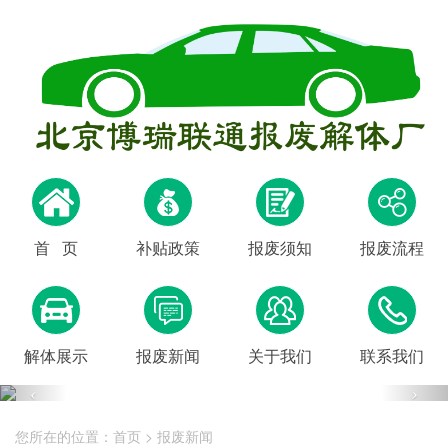
首 页
补贴政策
报废须知
报废流程
解体展示
报废新闻
关于我们
联系我们
您所在的位置：
首页
>
报废新闻