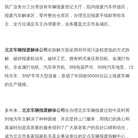
我厂业务分工分类设有车辆报废登记大厅，院内报废汽车停放区，
报废汽车解体区，零件整合仓库区，办理完后报废手续邮寄给车
主，全方位满足车主办理要求，业务覆盖北京市各城区。
北京车辆报废解体公司
在拆解方面采用对环境污染程度低的方式拆
解、破碎报废机动车、破碎工艺。拥有鳄式液压剪切机、金属打包
机、非金属打包机、汽车举升机、5吨电葫芦吊、50吨汽车地泵、12
吨吊车、30铲车等大型设备，形成了年回收50000台以上报废车辆
的生产规模。
多年来，
北京车辆报废解体公司
在办理北京车辆报废过程中及时周
到地为车主解决了种种困难，并且坚持上门服务，用我们的真心和
真诚特别是高质量的服务得到了广大新老客户的良好口碑和信任，
成为北京市多家国家机关及企事业单位的定点车辆报废拆解中心，