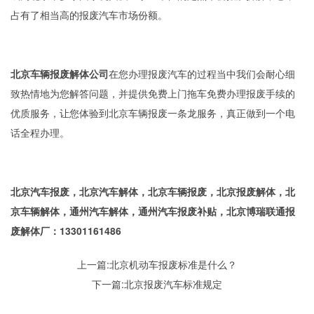
占有了相当高的报废汽车市场份额。
北京车辆报废解体公司
在您办理报废汽车的过程当中我们会耐心细
致热情地为您解答问题，并提供免费上门拖车免费办理报废手续的
优质服务，让您体验到北京车辆报废一条龙服务，真正做到一个电
话全程办理。
北京汽车报废，北京汽车解体，北京车辆报废，北京报废解体，北
京车辆解体，通州汽车解体，通州汽车报废补贴，北京博瑞联通报
废解体厂：13301161486
上一篇:
北京机动车报废标准是什么？
下一篇:
北京报废汽车标准规定