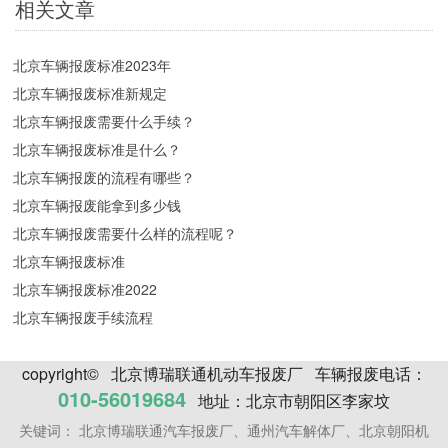
相关文章
北京车辆报废标准2023年
北京车辆报废标准新规定
北京车辆报废需要什么手续？
北京车辆报废标准是什么？
北京车辆报废的流程有哪些？
北京车辆报废能拿到多少钱
北京车辆报废需要什么样的流程呢？
北京车辆报废标准
北京车辆报废标准2022
北京车辆报废手续流程
copyright© 北京博瑞联通机动车报废厂 车辆报废电话：
010-56019684
地址：北京市朝阳区李家坟
关键词： 北京博瑞联通汽车报废厂、通州汽车解体厂、北京朝阳机