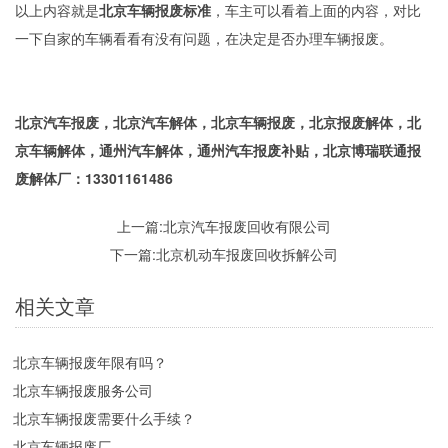
以上内容就是
北京车辆报废标准
，车主可以看着上面的内容，对比
一下自家的车辆看看有没有问题，在决定是否办理车辆报废。
北京汽车报废，北京汽车解体，北京车辆报废，北京报废解体，北
京车辆解体，通州汽车解体，通州汽车报废补贴，北京博瑞联通报
废解体厂：13301161486
上一篇:
北京汽车报废回收有限公司
下一篇:
北京机动车报废回收拆解公司
相关文章
北京车辆报废年限有吗？
北京车辆报废服务公司
北京车辆报废需要什么手续？
北京车辆报废厂