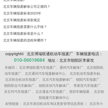
北京车辆报废解体公司正规吗？
北京车辆报废标准2023年
北京车辆报废标准新规定
北京车辆报废需要什么手续？
北京车辆报废标准是什么？
北京车辆报废的流程有哪些？
copyright© 北京博瑞联通机动车报废厂 车辆报废电话：
010-56019684
地址：北京市朝阳区李家坟
关键词： 北京博瑞联通汽车报废厂、通州汽车解体厂、北京朝阳机
动车报废厂、北京通州汽车报废解体中心、 北京机动车报废补贴、
北京联合机动车报废厂、北京汽车报废解体厂、朝阳汽车报废厂、
朝阳联合汽车解体厂 、朝阳东坝汽车解体厂、 李家坟汽车报废厂、
东五环汽车报废厂 、北京通县汽车报废厂、燕郊车辆报废 、北京朝
阳报废汽车解体中心
友情链接：
北京市老旧机动车淘汰更新管理信息系统
|
北京市小