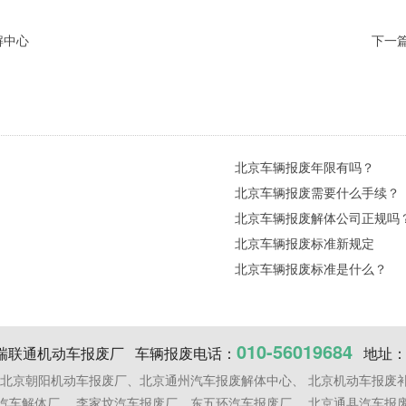
解中心
下一篇
北京车辆报废年限有吗？
北京车辆报废需要什么手续？
北京车辆报废解体公司正规吗
北京车辆报废标准新规定
北京车辆报废标准是什么？
010-56019684
北京博瑞联通机动车报废厂 车辆报废电话：
地址：
、北京朝阳机动车报废厂、北京通州汽车报废解体中心、 北京机动车报废
汽车解体厂、 李家坟汽车报废厂、东五环汽车报废厂 、北京通县汽车报