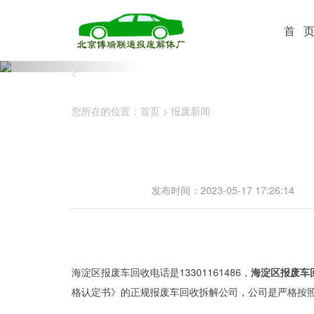
首 
您所在的位置：
首页
>
报废新闻
发布时间：2023-05-17 17:26:14
海淀区报废车回收电话是13301161486，
海淀区报废车
格认定书》的正规报废车回收拆解公司，公司是严格按