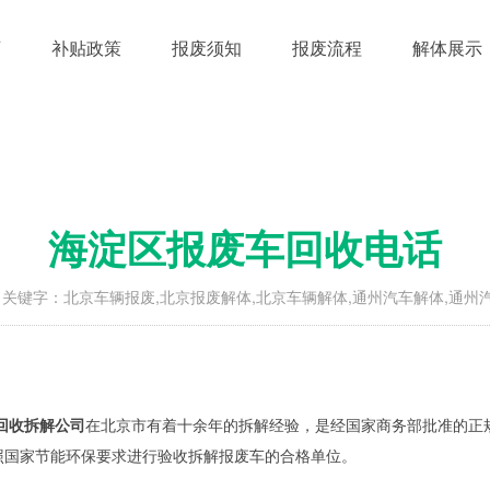
页
补贴政策
报废须知
报废流程
解体展示
海淀区报废车回收电话
关键字：北京车辆报废,北京报废解体,北京车辆解体,通州汽车解体,通州
回收拆解公司
在北京市有着十余年的拆解经验，是经国家商务部批准的正
照国家节能环保要求进行验收拆解报废车的合格单位。