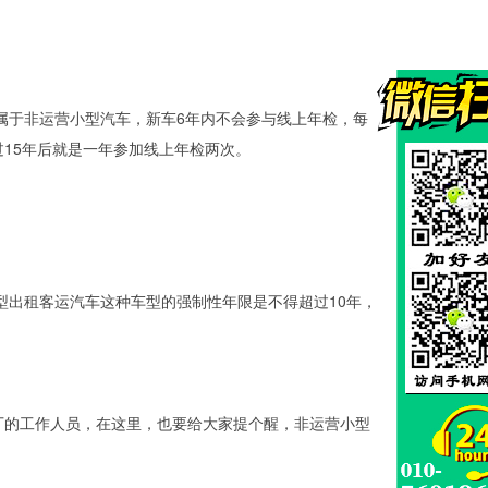
车属于非运营小型汽车，新车6年内不会参与线上年检，每
过15年后就是一年参加线上年检两次。
型出租客运汽车这种车型的强制性年限是不得超过10年，
厂的工作人员，在这里，也要给大家提个醒，非运营小型