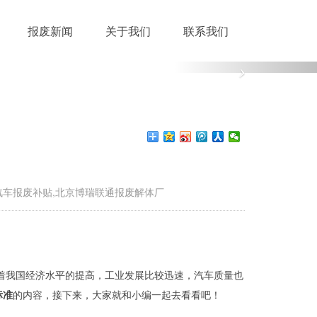
报废新闻
关于我们
联系我们
汽车报废补贴,北京博瑞联通报废解体厂
随着我国经济水平的提高，工业发展比较迅速，汽车质量也
标准
的内容，接下来，大家就和小编一起去看看吧！