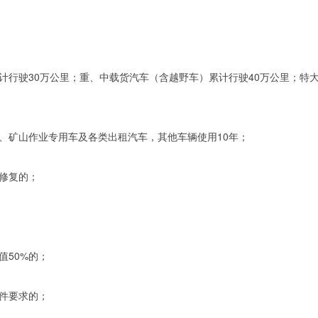
计行驶30万公里；重、中载货汽车（含越野车）累计行驶40万公里；特
、矿山作业专用车及各类出租汽车，其他车辆使用10年；
修复的；
值50%的；
件要求的；