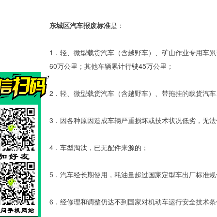
东城区汽车报废标准
是：
1．轻、微型载货汽车（含越野车）、矿山作业专用车累
60万公里；其他车辆累计行驶45万公里；
2．轻、微型载货汽车（含越野车）、带拖挂的载货汽车
3．因各种原因造成车辆严重损坏或技术状况低劣，无法
4．车型淘汰，已无配件来源的；
5．汽车经长期使用，耗油量超过国家定型车出厂标准规
6．经修理和调整仍达不到国家对机动车运行安全技术条