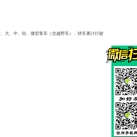
大、大、中、轻、微型客车（含越野车）、轿车累计行驶