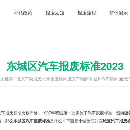
页
补贴政策
报废须知
报废流程
解体展示
东城区汽车报废标准2023
关键字：北京车辆报废,北京报废解体,北京车辆解体,通州汽车解体,通州
车报废标准比较严格，1997年我国第一次实施了汽车报废标准，然而
准
，那么
东城区汽车报废标准
是什么？下面是小编整理的
东城区汽车报废