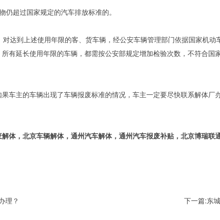
染物仍超过国家规定的汽车排放标准的。
外，对达到上述使用年限的客、货车辆，经公安车辆管理部门依据国家机动
。所有延长使用年限的车辆，都需按公安部规定增加检验次数，不符合国
如果车主的车辆出现了车辆报废标准的情况，车主一定要尽快联系解体厂
体，北京车辆解体，通州汽车解体，通州汽车报废补贴，北京博瑞联通报废解
办理？
下一篇:
东